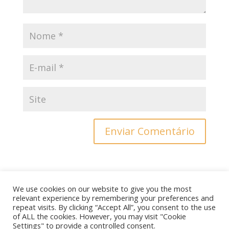
Esse site utiliza o Akismet para reduzir spam.
Aprenda
We use cookies on our website to give you the most
como seus dados de comentários são processados
.
relevant experience by remembering your preferences and
repeat visits. By clicking “Accept All”, you consent to the use
of ALL the cookies. However, you may visit "Cookie
Settings" to provide a controlled consent.