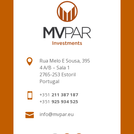

Rua Melo E Sousa, 395
4 A/B – Sala 1
2765-253 Estoril
Portugal

+351
211 387 187
+351
925 934 525

info@mvpar.eu