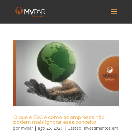
O que é ESG e como as empresas não
podem mais ignorar esse conceito
por
mvpar
|
ago 26, 2021
|
Gestão
,
Investimentos em