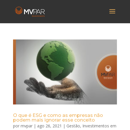
O que é ESG e como as empresas não
podem mais ignorar esse conceito
por
mvpar
|
ago 26, 2021
|
Gestão
,
Investimentos em